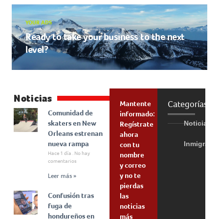
YOUR ADS
Ready to take your business to the next
level?
Noticias
Categorías
Mantente
Comunidad de
informado:
skaters en New
Noticias
Regístrate
Orleans estrenan
ahora
nueva rampa
Inmigraci
con tu
Hace 1 día
No hay
nombre
comentarios
y correo
y no te
Leer más »
pierdas
Confusión tras
las
fuga de
noticias
hondureños en
más