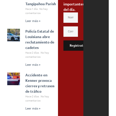
Tangipahoa Parish
importantes
Hace 1 día
No hay
del día.
comentarios
Leer más »
Policía Estatal de
Louisiana abre
reclutamiento de
Regístrate
cadetes
Hace 2 días
No hay
comentarios
Leer más »
Accidente en
Kenner provoca
cierres y retrasos
de tráfico
Hace 2 días
No hay
comentarios
Leer más »