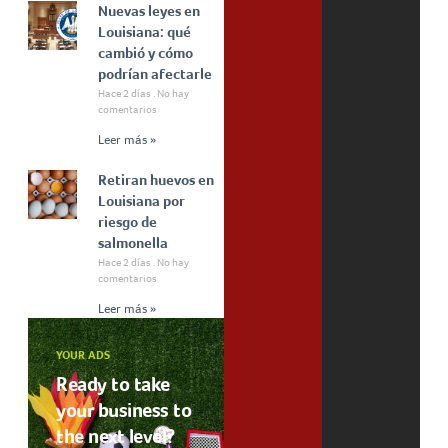
Nuevas leyes en
Louisiana: qué
cambió y cómo
podrían afectarle
Hace 2 días
No hay
comentarios
Leer más »
Retiran huevos en
Louisiana por
riesgo de
salmonella
Hace 2 días
No hay
comentarios
Leer más »
YOUR ADS
Ready to take
your business to
the next level?