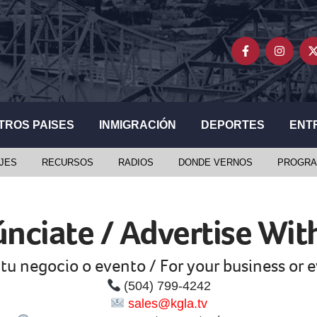
TROS PAISES
INMIGRACIÓN
DEPORTES
ENT
JES
RECURSOS
RADIOS
DONDE VERNOS
PROGRA
nciate / Advertise Wit
tu negocio o evento / For your business or 
(504) 799-4242
sales@kgla.tv