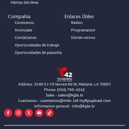
Alertas del clima
Compañia
Enlaces Útiles
Conócenos
Radios
Anúnciate
Programacion
Contáctanos
Dónde vernos
Oportunidades de trabajo
Oportunidades de pasantía
Address: 3540 S I-10 Service Rd W, Metairie, LA 70001
Phone: (504) 799-4242
sales@kgla.tv
Sales -
cuentanos@m4n.1ef.myftpupload.com
Cuentanos -
info@kgla.tv
Informacion general -