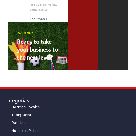
Hace 2 días
No hay
comentarios
Leer más »
YOUR ADS
Ready to take
your business to
the next level?
Categorías
Noticias Locales
Inmigracion
Eventos
Nuestros Paises