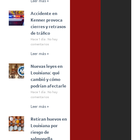
Leer más »
Accidente en
Kenner provoca
cierres y retrasos
de tráfico
Hace 1 día
No hay
comentarios
Leer más »
Nuevas leyes en
Louisiana: qué
cambió y cómo
podrían afectarle
Hace 1 día
No hay
comentarios
Leer más »
Retiran huevos en
Louisiana por
riesgo de
salmonella