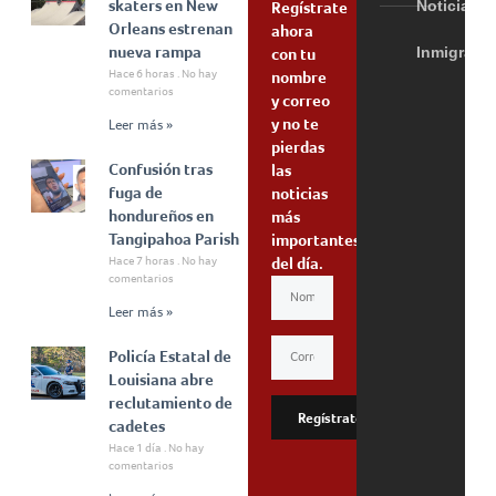
skaters en New
Noticias
Regístrate
Orleans estrenan
ahora
nueva rampa
Inmigraci
con tu
Hace 6 horas
No hay
nombre
comentarios
y correo
y no te
Leer más »
pierdas
Confusión tras
las
fuga de
noticias
hondureños en
más
Tangipahoa Parish
importantes
Hace 7 horas
No hay
del día.
comentarios
Leer más »
Policía Estatal de
Louisiana abre
reclutamiento de
Regístrate
cadetes
Hace 1 día
No hay
comentarios