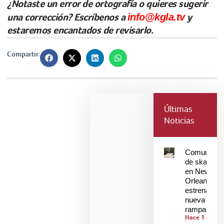
¿Notaste un error de ortografía o quieres sugerir
una corrección? Escríbenos a
info@kgla.tv
y
estaremos encantados de revisarlo.
Compartir:
Últimas
Noticias
Comunidad
de skaters
en New
Orleans
estrenan
nueva
rampa
Hace 1 día