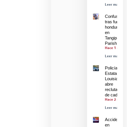
Leer más »
Confusión
tras fuga de
hondureños
en
Tangipahoa
Parish
Hace 1 día
Leer más »
Policía
Estatal de
Louisiana
abre
reclutamien
de cadetes
Hace 2 días
Leer más »
Accidente
en