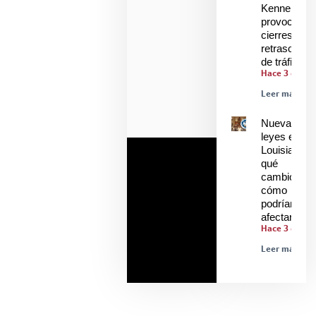
Kenner
provoca
cierres y
retrasos
de tráfico
Hace 3 días
Leer más »
Nuevas
leyes en
Louisiana:
qué
cambió y
cómo
podrían
afectarle
Hace 3 días
Leer más »