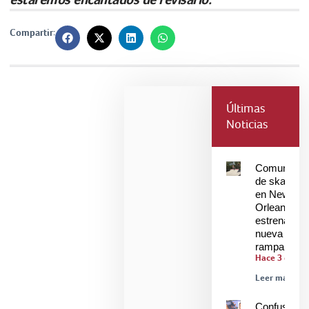
Compartir:
Últimas
Noticias
Comunidad
de skaters
en New
Orleans
estrenan
nueva
rampa
Hace 3 días
Leer más »
Confusión