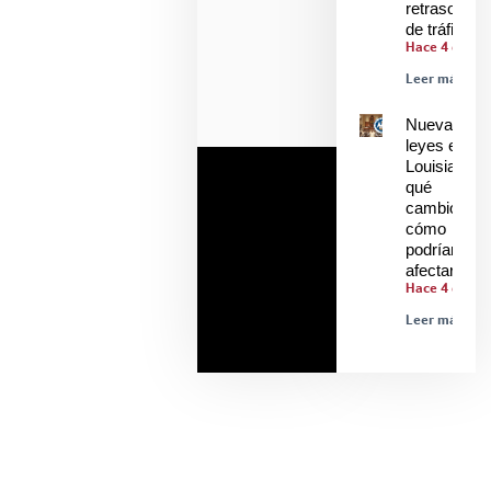
retrasos
de tráfico
Hace 4 días
Leer más »
Nuevas
leyes en
Louisiana:
qué
cambió y
cómo
podrían
afectarle
Hace 4 días
Leer más »