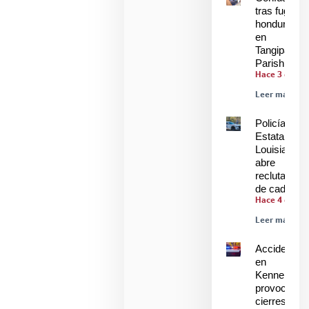
tras fuga de
hondureños
en
Tangipahoa
Parish
Hace 3 días
Leer más »
Policía
Estatal de
Louisiana
abre
reclutamien
de cadetes
Hace 4 días
Leer más »
Accidente
en
Kenner
provoca
cierres y