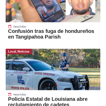
Hace 3 días
Confusión tras fuga de hondureños
en Tangipahoa Parish
Local
,
Noticias
Hace 4 días
Policía Estatal de Louisiana abre
reclutamiento de cadetes