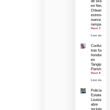
de skaters
en New
Orleans
estrenan
nueva
rampa
Hace 3 días
Leer más »
Confusión
tras fuga de
hondureños
en
Tangipahoa
Parish
Hace 4 días
Leer más »
Policía
Estatal de
Louisiana
abre
reclutamien