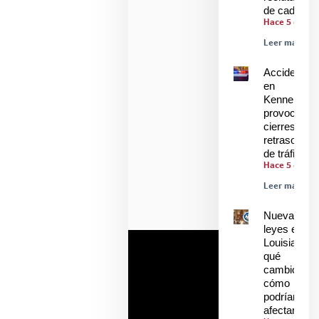
de cadetes
Hace 5 días
Leer más »
Accidente
en
Kenner
provoca
cierres y
retrasos
de tráfico
Hace 5 días
Leer más »
Nuevas
leyes en
Louisiana:
qué
cambió y
cómo
podrían
afectarle