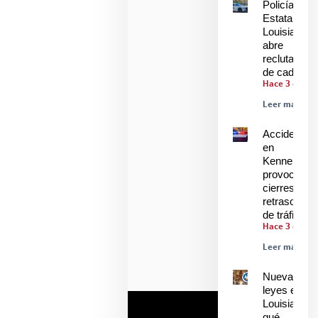
Policía
Estatal de
Louisiana
abre
reclutamien
de cadetes
Hace 3 días
Leer más »
Accidente
en
Kenner
provoca
cierres y
retrasos
de tráfico
Hace 3 días
Leer más »
Nuevas
leyes en
Louisiana:
qué