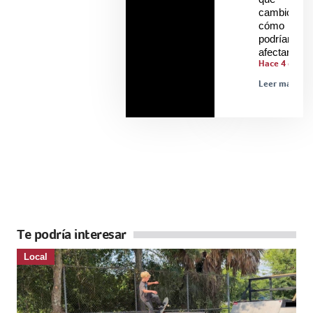
cambió y
cómo
podrían
afectarle
Hace 4 días
Leer más »
Te podría interesar
Local