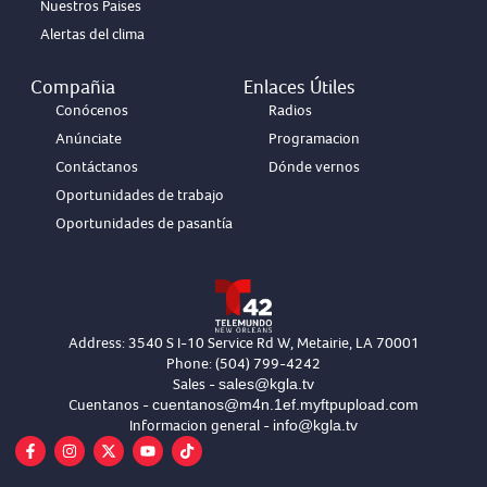
Nuestros Paises
Alertas del clima
Compañia
Enlaces Útiles
Conócenos
Radios
Anúnciate
Programacion
Contáctanos
Dónde vernos
Oportunidades de trabajo
Oportunidades de pasantía
Address: 3540 S I-10 Service Rd W, Metairie, LA 70001
Phone: (504) 799-4242
sales@kgla.tv
Sales -
cuentanos@m4n.1ef.myftpupload.com
Cuentanos -
info@kgla.tv
Informacion general -