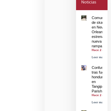
Noticias
Comunidad
de skaters
en New
Orleans
estrenan
nueva
rampa
Hace 2 días
Leer más »
Confusión
tras fuga de
hondureños
en
Tangipahoa
Parish
Hace 2 días
Leer más »