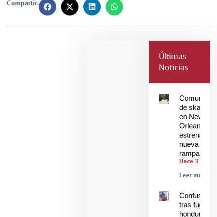
Compartir:
Últimas
Noticias
Comunidad
de skaters
en New
Orleans
estrenan
nueva
rampa
Hace 3 días
Leer más »
Confusión
tras fuga de
hondureños