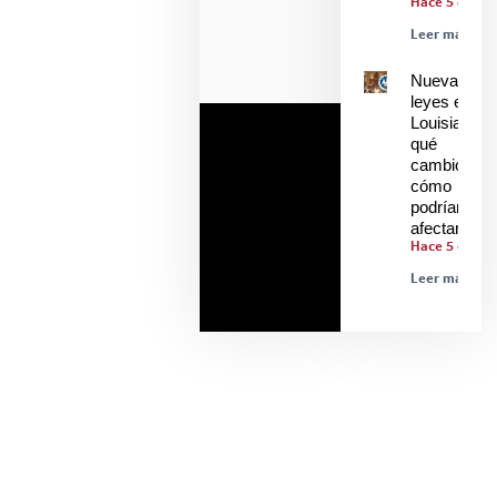
Hace 5 días
Leer más »
Nuevas
leyes en
Louisiana:
qué
cambió y
cómo
podrían
afectarle
Hace 5 días
Leer más »