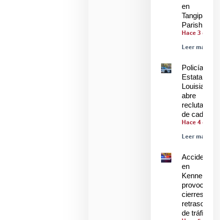
en
Tangipahoa
Parish
Hace 3 días
Leer más »
Policía
Estatal de
Louisiana
abre
reclutamien
de cadetes
Hace 4 días
Leer más »
Accidente
en
Kenner
provoca
cierres y
retrasos
de tráfico