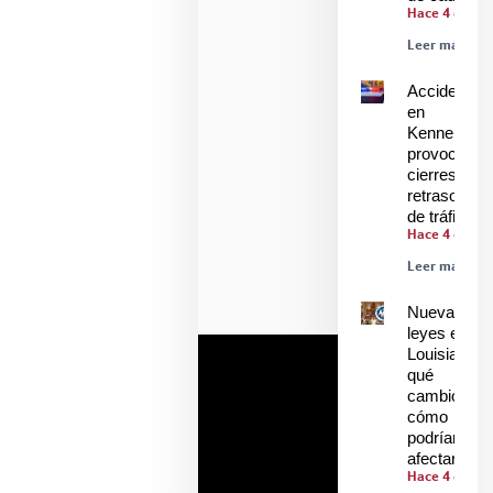
Hace 4 días
Leer más »
Accidente
en
Kenner
provoca
cierres y
retrasos
de tráfico
Hace 4 días
Leer más »
Nuevas
leyes en
Louisiana:
qué
cambió y
cómo
podrían
afectarle
Hace 4 días