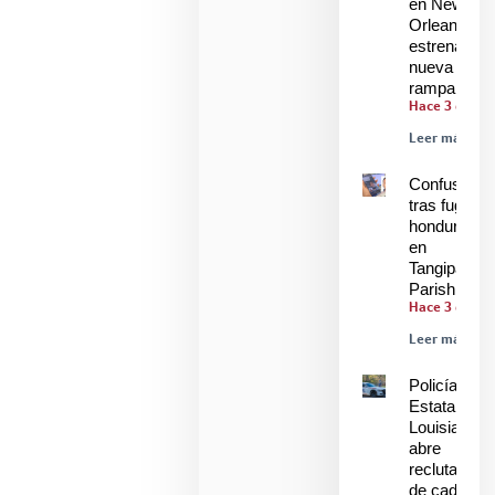
en New
Orleans
estrenan
nueva
rampa
Hace 3 días
Leer más »
Confusión
tras fuga de
hondureños
en
Tangipahoa
Parish
Hace 3 días
Leer más »
Policía
Estatal de
Louisiana
abre
reclutamien
de cadetes