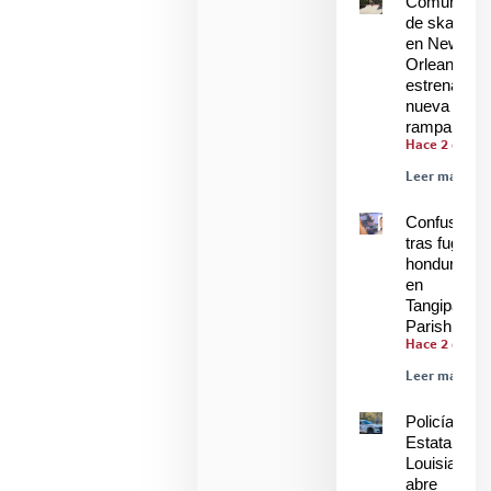
Comunidad
de skaters
en New
Orleans
estrenan
nueva
rampa
Hace 2 días
Leer más »
Confusión
tras fuga de
hondureños
en
Tangipahoa
Parish
Hace 2 días
Leer más »
Policía
Estatal de
Louisiana
abre