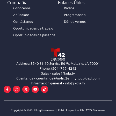
Compañia
Enlaces Útiles
Conócenos
Radios
Anúnciate
Programacion
Contáctanos
Dónde vernos
Oportunidades de trabajo
Oportunidades de pasantía
Address: 3540 S I-10 Service Rd W, Metairie, LA 70001
Phone: (504) 799-4242
sales@kgla.tv
Sales -
cuentanos@m4n.1ef.myftpupload.com
Cuentanos -
info@kgla.tv
Informacion general -
Copyright © 2025, All rights reserved. |
Public Inspection File
|
EEO Statement