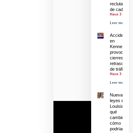
reclutamien
de cadetes
Hace 3 días
Leer más »
Accidente
en
Kenner
provoca
cierres y
retrasos
de tráfico
Hace 3 días
Leer más »
Nuevas
leyes en
Louisiana:
qué
cambió y
cómo
podrían