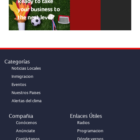
Ready to take
your business to
the next level?
Categorías
Noticias Locales
Inmigracion
Eventos
Nuestros Paises
Alertas del clima
Compañia
Enlaces Útiles
Conócenos
Radios
Anúnciate
Programacion
Contáctanos
Dónde vernos