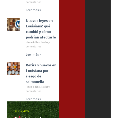
comentarios
Leer más »
Nuevas leyes en
Louisiana: qué
cambió y cómo
podrían afectarle
Hace 4 días
No hay
comentarios
Leer más »
Retiran huevos en
Louisiana por
riesgo de
salmonella
Hace 4 días
No hay
comentarios
Leer más »
YOUR ADS