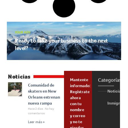
YOUR ADS
Ready to take your business to the next
level?
Noticias
Categorías
Mantente
Comunidad de
informado:
skaters en New
Noticias
Regístrate
Orleans estrenan
ahora
nueva rampa
Inmigraci
con tu
Hace 2 días
No hay
nombre
comentarios
y correo
y no te
Leer más »
pierdas