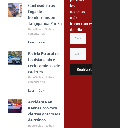
Confusión tras
las
fuga de
noticias
hondureños en
más
Tangipahoa Parish
importantes
Hace 3 días
No hay
del día.
comentarios
Leer más »
Policía Estatal de
Louisiana abre
reclutamiento de
Regístrate
cadetes
Hace 3 días
No hay
comentarios
Leer más »
Accidente en
Kenner provoca
cierres y retrasos
de tráfico
Hace 4 días
No hay