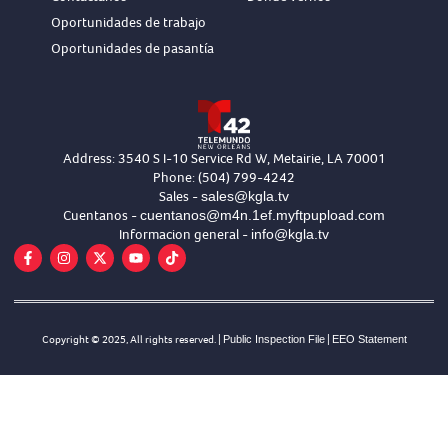
Oportunidades de trabajo
Oportunidades de pasantía
Address: 3540 S I-10 Service Rd W, Metairie, LA 70001
Phone: (504) 799-4242
sales@kgla.tv
Sales -
cuentanos@m4n.1ef.myftpupload.com
Cuentanos -
info@kgla.tv
Informacion general -
Copyright © 2025, All rights reserved. |
Public Inspection File
|
EEO Statement