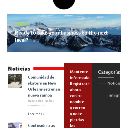
YOUR ADS
Ready to take your business to the next
level?
Noticias
Categorías
Mantente
Comunidad de
informado:
skaters en New
Noticias
Regístrate
Orleans estrenan
ahora
nueva rampa
Inmigraci
con tu
Hace 4 días
No hay
nombre
comentarios
y correo
y no te
Leer más »
pierdas
Confusión tras
las