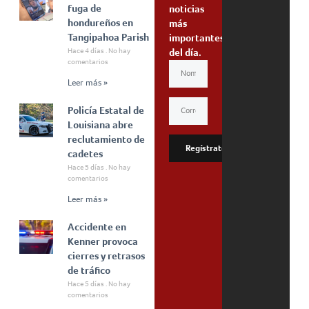
fuga de
noticias
hondureños en
más
Tangipahoa Parish
importantes
Hace 4 días
No hay
del día.
comentarios
Leer más »
Policía Estatal de
Louisiana abre
reclutamiento de
Regístrate
cadetes
Hace 5 días
No hay
comentarios
Leer más »
Accidente en
Kenner provoca
cierres y retrasos
de tráfico
Hace 5 días
No hay
comentarios