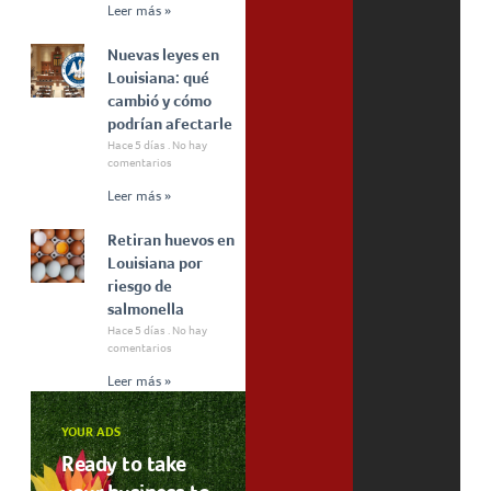
Leer más »
Nuevas leyes en
Louisiana: qué
cambió y cómo
podrían afectarle
Hace 5 días
No hay
comentarios
Leer más »
Retiran huevos en
Louisiana por
riesgo de
salmonella
Hace 5 días
No hay
comentarios
Leer más »
YOUR ADS
Ready to take