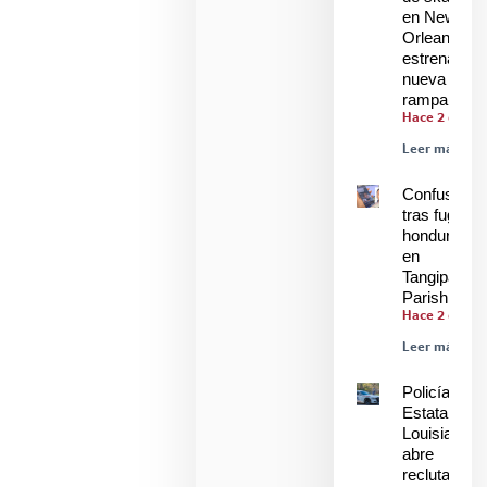
en New
Orleans
estrenan
nueva
rampa
Hace 2 días
Leer más »
Confusión
tras fuga de
hondureños
en
Tangipahoa
Parish
Hace 2 días
Leer más »
Policía
Estatal de
Louisiana
abre
reclutamien