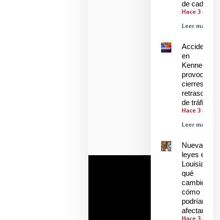
de cadetes
Hace 3 días
Leer más »
Accidente
en
Kenner
provoca
cierres y
retrasos
de tráfico
Hace 3 días
Leer más »
Nuevas
leyes en
Louisiana:
qué
cambió y
cómo
podrían
afectarle
Hace 3 días