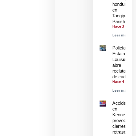
hondureños
en
Tangipahoa
Parish
Hace 3 días
Leer más »
Policía
Estatal de
Louisiana
abre
reclutamien
de cadetes
Hace 4 días
Leer más »
Accidente
en
Kenner
provoca
cierres y
retrasos