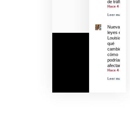
de tráfico
Hace 4 días
Leer más »
Nuevas
leyes en
Louisiana:
qué
cambió y
cómo
podrían
afectarle
Hace 4 días
Leer más »