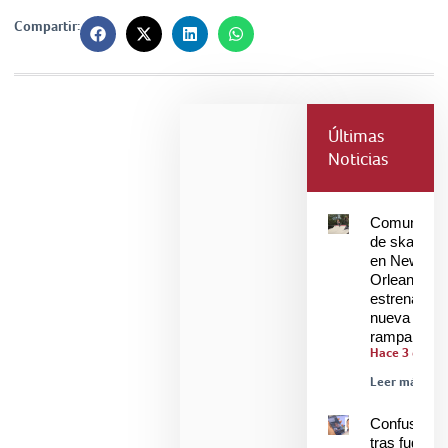
Compartir:
Últimas
Noticias
Comunidad
de skaters
en New
Orleans
estrenan
nueva
rampa
Hace 3 días
Leer más »
Confusión
tras fuga de