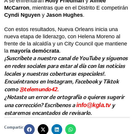
A se enfrentarán
Holly Friedman
y
Aimee
McCarron
, mientras que en el Distrito E competirán
Cyndi Nguyen
y
Jason Hughes
.
Con estos resultados, Nueva Orleans inicia una
nueva etapa de liderazgo, con Helena Moreno al
frente de la alcaldía y un City Council que mantiene
la
mayoría demócrata
.
¡Suscríbete a nuestro canal de YouTube y síguenos
en redes sociales para estar al día con las noticias
locales y nuestras coberturas especiales!.
Encuéntranos en Instagram, Facebook y Tiktok
como
@telemundo42.
¿Notaste un error de ortografía o quieres sugerir
una corrección? Escríbenos a
info@kgla.tv
y
estaremos encantados de revisarlo.
Compartir: