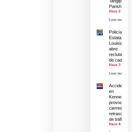
Tangipahoa
Parish
Hace 2 días
Leer más »
Policía
Estatal de
Louisiana
abre
reclutamien
de cadetes
Hace 3 días
Leer más »
Accidente
en
Kenner
provoca
cierres y
retrasos
de tráfico
Hace 4 días