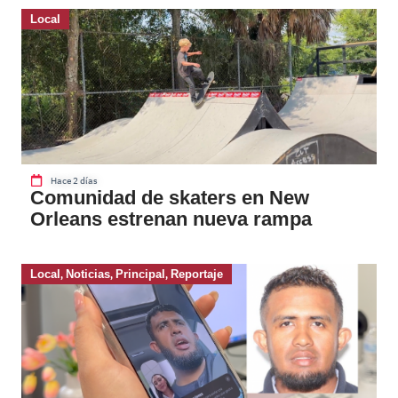
Local
Hace 2 días
Comunidad de skaters en New
Orleans estrenan nueva rampa
Local
,
Noticias
,
Principal
,
Reportaje