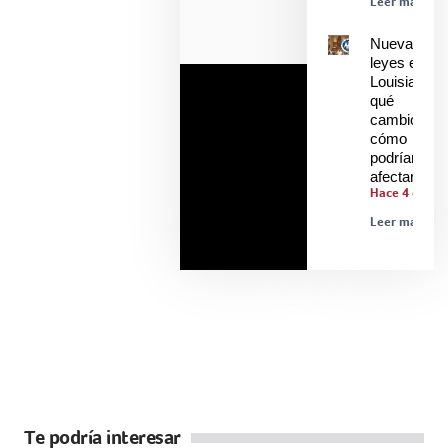
Leer más »
Nuevas
leyes en
Louisiana:
qué
cambió y
cómo
podrían
afectarle
Hace 4 días
Leer más »
Te podría interesar