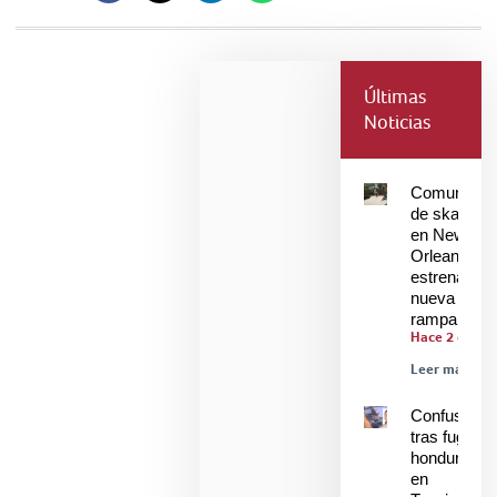
Últimas
Noticias
Comunidad
de skaters
en New
Orleans
estrenan
nueva
rampa
Hace 2 días
Leer más »
Confusión
tras fuga de
hondureños
en