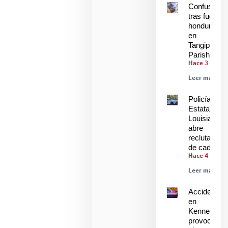
Confusión
tras fuga de
hondureños
en
Tangipahoa
Parish
Hace 3 días
Leer más »
Policía
Estatal de
Louisiana
abre
reclutamien
de cadetes
Hace 4 días
Leer más »
Accidente
en
Kenner
provoca