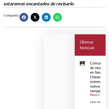
estaremos encantados de revisarlo.
Compartir:
Últimas
Noticias
Comunidad
de skaters
en New
Orleans
estrenan
nueva
rampa
Hace 3 días
Leer más »