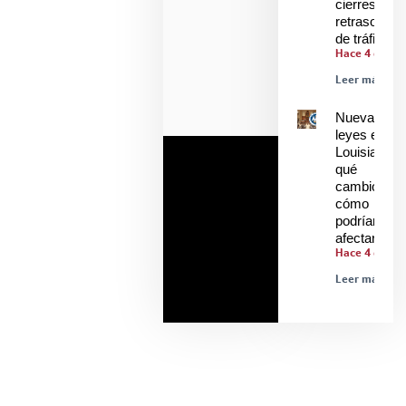
cierres y
retrasos
de tráfico
Hace 4 días
Leer más »
Nuevas
leyes en
Louisiana:
qué
cambió y
cómo
podrían
afectarle
Hace 4 días
Leer más »