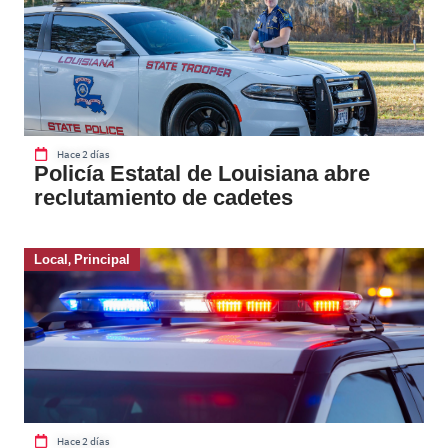
Hace 2 días
Policía Estatal de Louisiana abre
reclutamiento de cadetes
Local
,
Principal
Hace 2 días