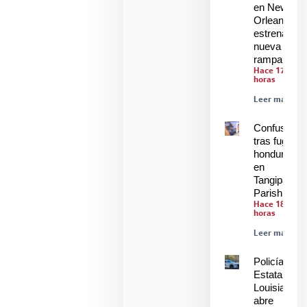
en New
Orleans
estrenan
nueva
rampa
Hace 17
horas
Leer más »
Confusión
tras fuga de
hondureños
en
Tangipahoa
Parish
Hace 18
horas
Leer más »
Policía
Estatal de
Louisiana
abre