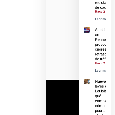
reclutamien
de cadetes
Hace 2 días
Leer más »
Accidente
en
Kenner
provoca
cierres y
retrasos
de tráfico
Hace 2 días
Leer más »
Nuevas
leyes en
Louisiana:
qué
cambió y
cómo
podrían