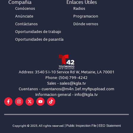
Compañia
Enlaces Útiles
Conócenos
Radios
Anúnciate
Programacion
Contáctanos
Dónde vernos
Oportunidades de trabajo
Oportunidades de pasantía
Address: 3540 S I-10 Service Rd W, Metairie, LA 70001
Phone: (504) 799-4242
sales@kgla.tv
Sales -
cuentanos@m4n.1ef.myftpupload.com
Cuentanos -
info@kgla.tv
Informacion general -
Copyright © 2025, All rights reserved. |
Public Inspection File
|
EEO Statement