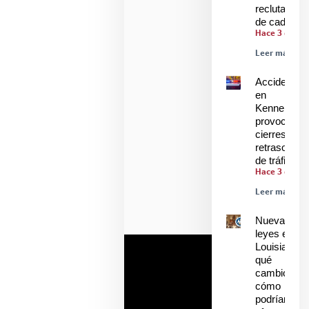
reclutamien
de cadetes
Hace 3 días
Leer más »
Accidente
en
Kenner
provoca
cierres y
retrasos
de tráfico
Hace 3 días
Leer más »
Nuevas
leyes en
Louisiana:
qué
cambió y
cómo
podrían