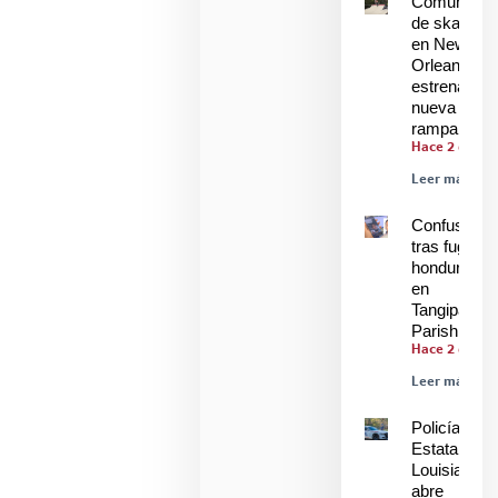
Comunidad
de skaters
en New
Orleans
estrenan
nueva
rampa
Hace 2 días
Leer más »
Confusión
tras fuga de
hondureños
en
Tangipahoa
Parish
Hace 2 días
Leer más »
Policía
Estatal de
Louisiana
abre