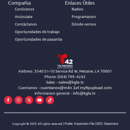
Compañia
Enlaces Útiles
Conócenos
Radios
Anúnciate
Programacion
Contáctanos
Dónde vernos
Oportunidades de trabajo
Oportunidades de pasantía
Address: 3540 S I-10 Service Rd W, Metairie, LA 70001
Phone: (504) 799-4242
sales@kgla.tv
Sales -
cuentanos@m4n.1ef.myftpupload.com
Cuentanos -
info@kgla.tv
Informacion general -
Copyright © 2025, All rights reserved. |
Public Inspection File
|
EEO Statement