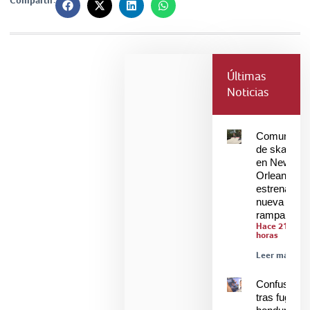
Compartir:
Últimas
Noticias
Comunidad
de skaters
en New
Orleans
estrenan
nueva
rampa
Hace 21
horas
Leer más »
Confusión
tras fuga de