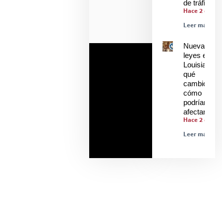
de tráfico
Hace 2 días
Leer más »
Nuevas
leyes en
Louisiana:
qué
cambió y
cómo
podrían
afectarle
Hace 2 días
Leer más »