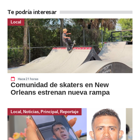
Te podría interesar
Local
Hace 21 horas
Comunidad de skaters en New
Orleans estrenan nueva rampa
Local
,
Noticias
,
Principal
,
Reportaje