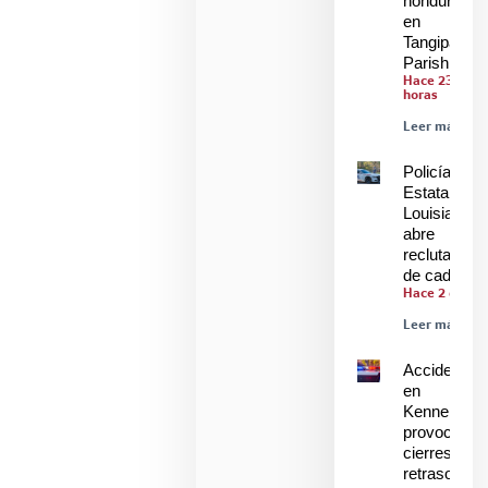
hondureños
en
Tangipahoa
Parish
Hace 23
horas
Leer más »
Policía
Estatal de
Louisiana
abre
reclutamien
de cadetes
Hace 2 días
Leer más »
Accidente
en
Kenner
provoca
cierres y
retrasos