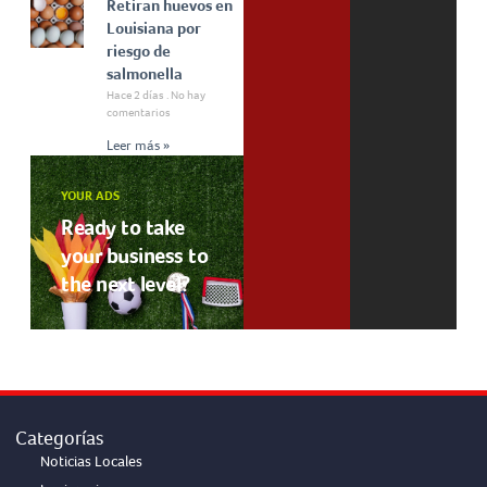
Retiran huevos en
Louisiana por
riesgo de
salmonella
Hace 2 días
No hay
comentarios
Leer más »
YOUR ADS
Ready to take
your business to
the next level?
Categorías
Noticias Locales