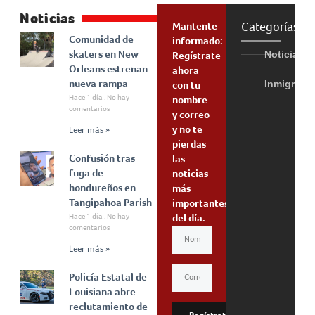
Noticias
Categorías
Mantente
Comunidad de
informado:
skaters en New
Noticias
Regístrate
Orleans estrenan
ahora
nueva rampa
Inmigraci
con tu
Hace 1 día
No hay
nombre
comentarios
y correo
y no te
Leer más »
pierdas
Confusión tras
las
fuga de
noticias
hondureños en
más
Tangipahoa Parish
importantes
Hace 1 día
No hay
del día.
comentarios
Leer más »
Policía Estatal de
Louisiana abre
reclutamiento de