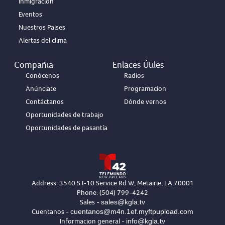
Inmigracion
Eventos
Nuestros Paises
Alertas del clima
Compañia
Enlaces Útiles
Conócenos
Radios
Anúnciate
Programacion
Contáctanos
Dónde vernos
Oportunidades de trabajo
Oportunidades de pasantía
Address: 3540 S I-10 Service Rd W, Metairie, LA 70001
Phone: (504) 799-4242
sales@kgla.tv
Sales -
cuentanos@m4n.1ef.myftpupload.com
Cuentanos -
info@kgla.tv
Informacion general -