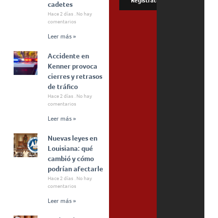
Regístrate
cadetes
Hace 2 días
No hay
comentarios
Leer más »
Accidente en
Kenner provoca
cierres y retrasos
de tráfico
Hace 2 días
No hay
comentarios
Leer más »
Nuevas leyes en
Louisiana: qué
cambió y cómo
podrían afectarle
Hace 2 días
No hay
comentarios
Leer más »