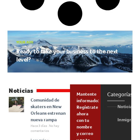
YOUR ADS
Ready to take your business to the next
level?
Noticias
Categorías
Mantente
Comunidad de
informado:
skaters en New
Noticias
Regístrate
Orleans estrenan
ahora
nueva rampa
Inmigraci
con tu
Hace 3 días
No hay
nombre
comentarios
y correo
y no te