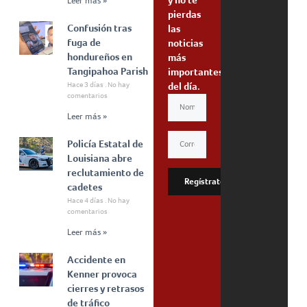
Leer más »
pierdas
Confusión tras
las
fuga de
noticias
hondureños en
más
Tangipahoa Parish
importantes
Hace 3 días
No hay
del día.
comentarios
Leer más »
Policía Estatal de
Louisiana abre
reclutamiento de
Regístrate
cadetes
Hace 4 días
No hay
comentarios
Leer más »
Accidente en
Kenner provoca
cierres y retrasos
de tráfico