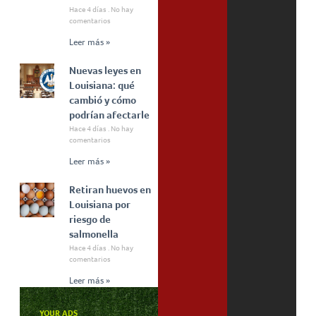
Hace 4 días
No hay
comentarios
Leer más »
Nuevas leyes en
Louisiana: qué
cambió y cómo
podrían afectarle
Hace 4 días
No hay
comentarios
Leer más »
Retiran huevos en
Louisiana por
riesgo de
salmonella
Hace 4 días
No hay
comentarios
Leer más »
YOUR ADS