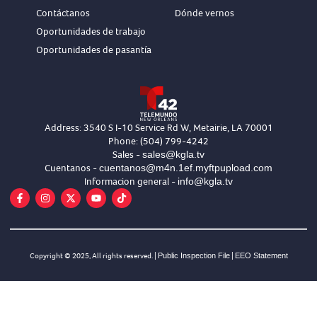
Contáctanos
Dónde vernos
Oportunidades de trabajo
Oportunidades de pasantía
Address: 3540 S I-10 Service Rd W, Metairie, LA 70001
Phone: (504) 799-4242
sales@kgla.tv
Sales -
cuentanos@m4n.1ef.myftpupload.com
Cuentanos -
info@kgla.tv
Informacion general -
Copyright © 2025, All rights reserved. |
Public Inspection File
|
EEO Statement