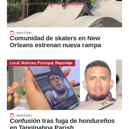
Hace 3 días
Comunidad de skaters en New
Orleans estrenan nueva rampa
Local
,
Noticias
,
Principal
,
Reportaje
Hace 3 días
Confusión tras fuga de hondureños
en Tangipahoa Parish