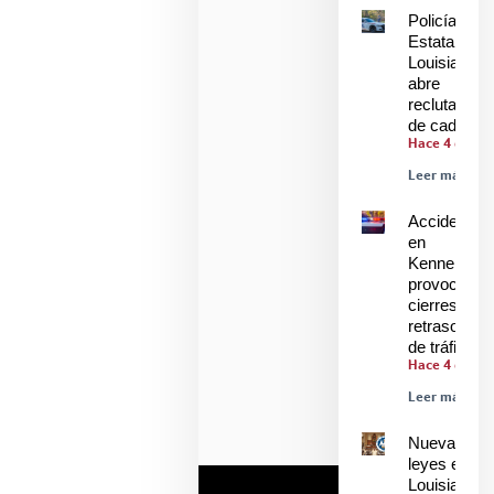
Policía
Estatal de
Louisiana
abre
reclutamien
de cadetes
Hace 4 días
Leer más »
Accidente
en
Kenner
provoca
cierres y
retrasos
de tráfico
Hace 4 días
Leer más »
Nuevas
leyes en
Louisiana: