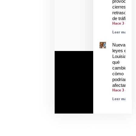
provoca
cierres y
retrasos
de tráfico
Hace 3 días
Leer más »
Nuevas
leyes en
Louisiana:
qué
cambió y
cómo
podrían
afectarle
Hace 3 días
Leer más »