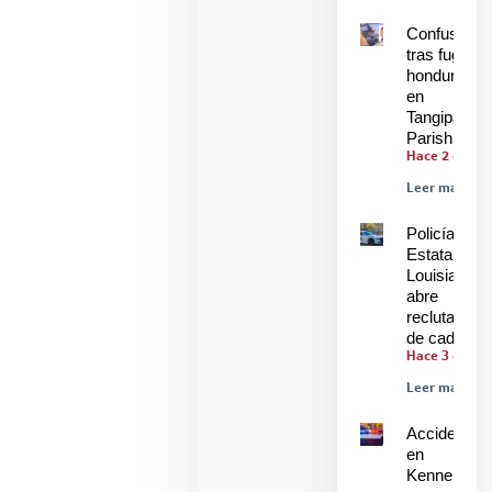
Confusión
tras fuga de
hondureños
en
Tangipahoa
Parish
Hace 2 días
Leer más »
Policía
Estatal de
Louisiana
abre
reclutamien
de cadetes
Hace 3 días
Leer más »
Accidente
en
Kenner