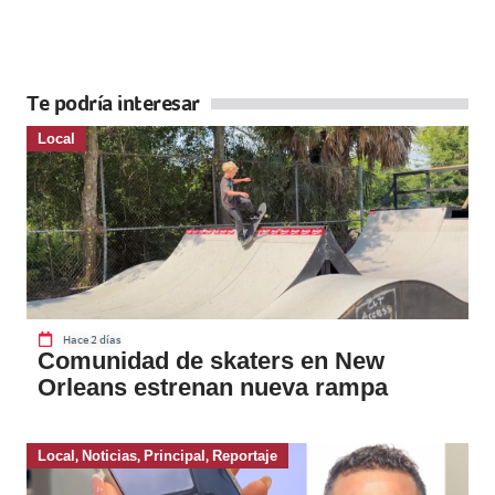
Te podría interesar
Local
Hace 2 días
Comunidad de skaters en New
Orleans estrenan nueva rampa
Local
,
Noticias
,
Principal
,
Reportaje