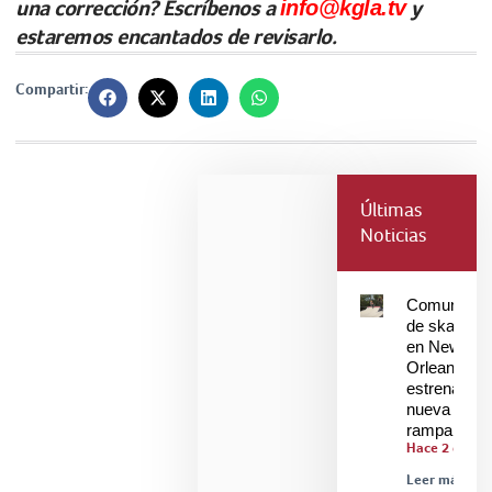
una corrección? Escríbenos a
info@kgla.tv
y
estaremos encantados de revisarlo.
Compartir:
Últimas
Noticias
Comunidad
de skaters
en New
Orleans
estrenan
nueva
rampa
Hace 2 días
Leer más »