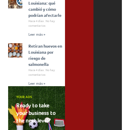
Louisiana: qué
cambió y cómo
podrían afectarle
Hace 4 días
No hay
comentarios
Leer más »
Retiran huevos en
Louisiana por
riesgo de
salmonella
Hace 4 días
No hay
comentarios
Leer más »
YOUR ADS
Ready to take
your business to
the next level?