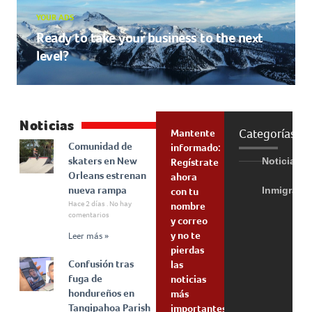
YOUR ADS
Ready to take your business to the next
level?
Noticias
Categorías
Mantente
Comunidad de
informado:
skaters en New
Noticias
Regístrate
Orleans estrenan
ahora
nueva rampa
Inmigraci
con tu
Hace 2 días
No hay
nombre
comentarios
y correo
y no te
Leer más »
pierdas
Confusión tras
las
fuga de
noticias
hondureños en
más
Tangipahoa Parish
importantes