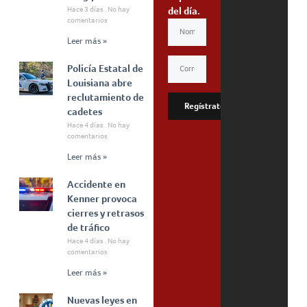
Hace 3 días
No hay
del día.
comentarios
Leer más »
Policía Estatal de
Louisiana abre
reclutamiento de
Regístrate
cadetes
Hace 4 días
No hay
comentarios
Leer más »
Accidente en
Kenner provoca
cierres y retrasos
de tráfico
Hace 4 días
No hay
comentarios
Leer más »
Nuevas leyes en