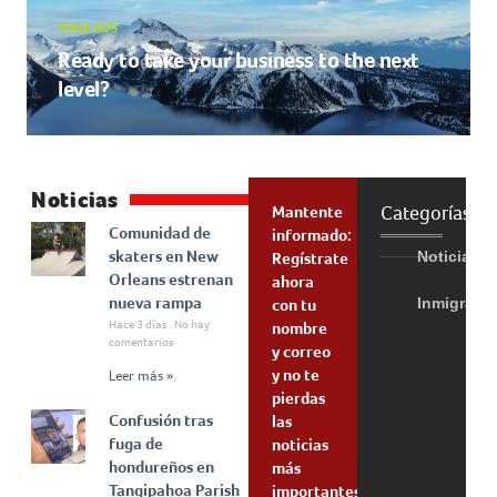
YOUR ADS
Ready to take your business to the next
level?
Noticias
Categorías
Mantente
Comunidad de
informado:
skaters en New
Noticias
Regístrate
Orleans estrenan
ahora
nueva rampa
Inmigraci
con tu
Hace 3 días
No hay
nombre
comentarios
y correo
y no te
Leer más »
pierdas
Confusión tras
las
fuga de
noticias
hondureños en
más
Tangipahoa Parish
importantes