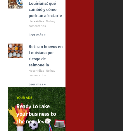
Louisiana: qué
cambió y cómo
podrían afectarle
Hace 4 días
No hay
comentarios
Leer más »
Retiran huevos en
Louisiana por
riesgo de
salmonella
Hace 4 días
No hay
comentarios
Leer más »
YOUR ADS
Ready to take
your business to
the next level?