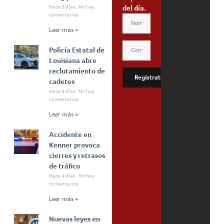
Hace 3 días
No hay
del día.
comentarios
Leer más »
Policía Estatal de
Louisiana abre
reclutamiento de
Regístrate
cadetes
Hace 4 días
No hay
comentarios
Leer más »
Accidente en
Kenner provoca
cierres y retrasos
de tráfico
Hace 4 días
No hay
comentarios
Leer más »
Nuevas leyes en