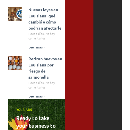
Nuevas leyes en
Louisiana: qué
cambió y cómo
podrían afectarle
Hace 5 días
No hay
comentarios
Leer más »
Retiran huevos en
Louisiana por
riesgo de
salmonella
Hace 6 días
No hay
comentarios
Leer más »
YOUR ADS
Ready to take
your business to