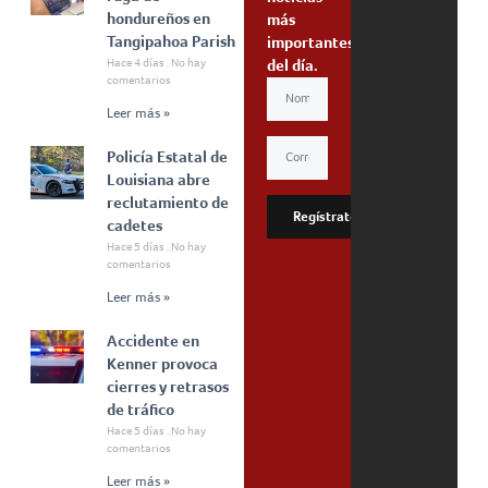
hondureños en
más
Tangipahoa Parish
importantes
Hace 4 días
No hay
del día.
comentarios
Leer más »
Policía Estatal de
Louisiana abre
reclutamiento de
Regístrate
cadetes
Hace 5 días
No hay
comentarios
Leer más »
Accidente en
Kenner provoca
cierres y retrasos
de tráfico
Hace 5 días
No hay
comentarios
Leer más »