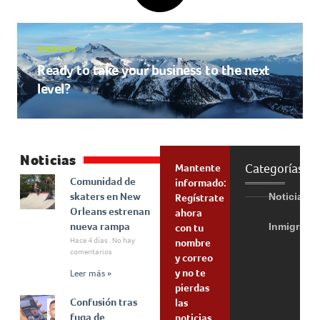
YOUR ADS
Ready to take your business to the next
level?
Noticias
Categorías
Mantente
Comunidad de
informado:
skaters en New
Noticias
Regístrate
Orleans estrenan
ahora
nueva rampa
Inmigraci
con tu
Hace 4 días
No hay
nombre
comentarios
y correo
y no te
Leer más »
pierdas
Confusión tras
las
fuga de
noticias