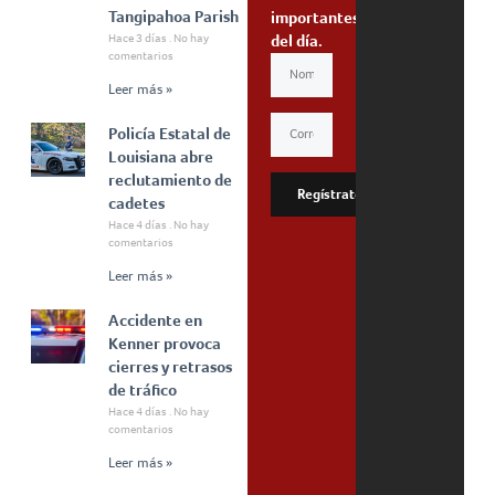
Tangipahoa Parish
importantes
Hace 3 días
No hay
del día.
comentarios
Leer más »
Policía Estatal de
Louisiana abre
reclutamiento de
Regístrate
cadetes
Hace 4 días
No hay
comentarios
Leer más »
Accidente en
Kenner provoca
cierres y retrasos
de tráfico
Hace 4 días
No hay
comentarios
Leer más »