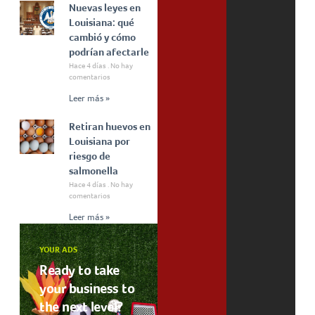
Nuevas leyes en
Louisiana: qué
cambió y cómo
podrían afectarle
Hace 4 días
No hay
comentarios
Leer más »
Retiran huevos en
Louisiana por
riesgo de
salmonella
Hace 4 días
No hay
comentarios
Leer más »
YOUR ADS
Ready to take
your business to
the next level?