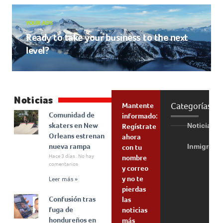
YOUR ADS
Ready to take your business to the next
level?
Noticias
Categorías
Mantente
Comunidad de
informado:
skaters en New
Noticias
Regístrate
Orleans estrenan
ahora
nueva rampa
Inmigraci
con tu
Hace 3 días
No hay
nombre
comentarios
y correo
y no te
Leer más »
pierdas
Confusión tras
las
fuga de
noticias
hondureños en
más