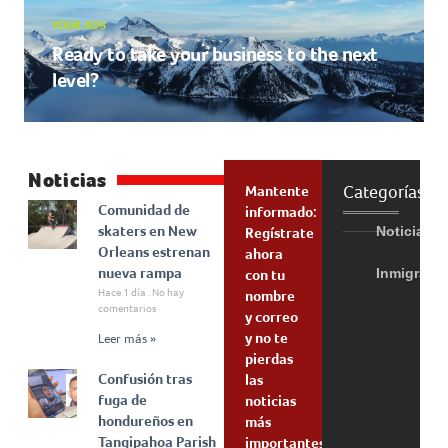
YOUR ADS
Ready to take your business to the next
level?
Noticias
Categorías
Mantente
Comunidad de
informado:
skaters en New
Noticias
Regístrate
Orleans estrenan
ahora
nueva rampa
Inmigraci
con tu
Hace 1 día
No hay
nombre
comentarios
y correo
y no te
Leer más »
pierdas
Confusión tras
las
fuga de
noticias
hondureños en
más
Tangipahoa Parish
importantes