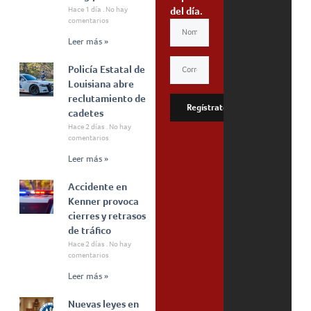
Hace 1 día
No hay
del día.
comentarios
Leer más »
Policía Estatal de
Louisiana abre
reclutamiento de
Regístrate
cadetes
Hace 2 días
No hay
comentarios
Leer más »
Accidente en
Kenner provoca
cierres y retrasos
de tráfico
Hace 2 días
No hay
comentarios
Leer más »
Nuevas leyes en