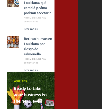
Louisiana: qué
cambió y cómo
podrían afectarle
Hace 2 días
No hay
comentarios
Leer más »
Retiran huevos en
Louisiana por
riesgo de
salmonella
Hace 2 días
No hay
comentarios
Leer más »
YOUR ADS
Ready to take
your business to
the next level?