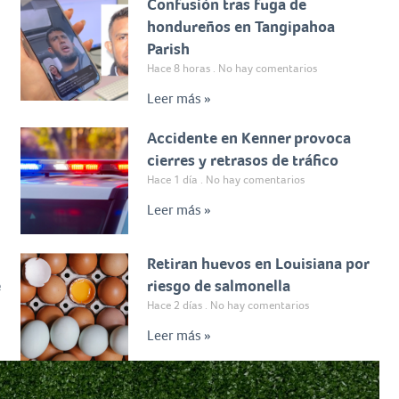
Confusión tras fuga de
hondureños en Tangipahoa
Parish
Hace 8 horas
No hay comentarios
Leer más »
Accidente en Kenner provoca
cierres y retrasos de tráfico
Hace 1 día
No hay comentarios
Leer más »
Retiran huevos en Louisiana por
e
riesgo de salmonella
Hace 2 días
No hay comentarios
Leer más »