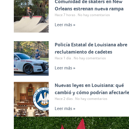
Comunidad de skaters en New
Orleans estrenan nueva rampa
Hace 7 horas
No hay comentarios
Leer más »
Policía Estatal de Louisiana abre
reclutamiento de cadetes
Hace 1 día
No hay comentarios
Leer más »
Nuevas leyes en Louisiana: qué
cambió y cómo podrían afectarl
Hace 2 días
No hay comentarios
Leer más »