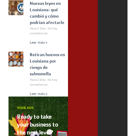
Nuevas leyes en
Louisiana: qué
cambió y cómo
podrían afectarle
Hace 2 días
No hay
comentarios
Leer más »
Retiran huevos en
Louisiana por
riesgo de
salmonella
Hace 2 días
No hay
comentarios
Leer más »
YOUR ADS
Ready to take
your business to
the next level?