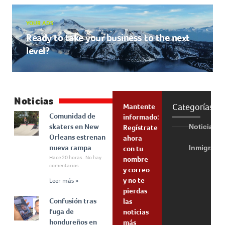
YOUR ADS
Ready to take your business to the next
level?
Noticias
Categorías
Mantente
Comunidad de
informado:
skaters en New
Noticias
Regístrate
Orleans estrenan
ahora
nueva rampa
Inmigraci
con tu
Hace 20 horas
No hay
nombre
comentarios
y correo
y no te
Leer más »
pierdas
Confusión tras
las
fuga de
noticias
hondureños en
más