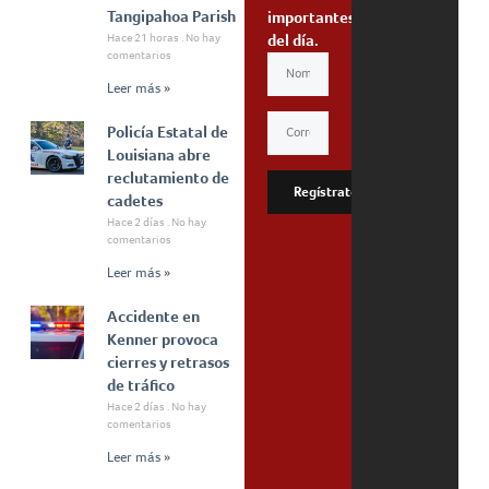
Tangipahoa Parish
importantes
Hace 21 horas
No hay
del día.
comentarios
Leer más »
Policía Estatal de
Louisiana abre
reclutamiento de
Regístrate
cadetes
Hace 2 días
No hay
comentarios
Leer más »
Accidente en
Kenner provoca
cierres y retrasos
de tráfico
Hace 2 días
No hay
comentarios
Leer más »