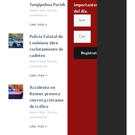
Tangipahoa Parish
importantes
Hace 2 días
No hay
del día.
comentarios
Leer más »
Policía Estatal de
Louisiana abre
reclutamiento de
Regístrate
cadetes
Hace 3 días
No hay
comentarios
Leer más »
Accidente en
Kenner provoca
cierres y retrasos
de tráfico
Hace 3 días
No hay
comentarios
Leer más »