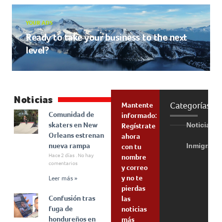
YOUR ADS
Ready to take your business to the next
level?
Noticias
Categorías
Mantente
Comunidad de
informado:
skaters en New
Noticias
Regístrate
Orleans estrenan
ahora
nueva rampa
Inmigraci
con tu
Hace 2 días
No hay
nombre
comentarios
y correo
y no te
Leer más »
pierdas
Confusión tras
las
fuga de
noticias
hondureños en
más