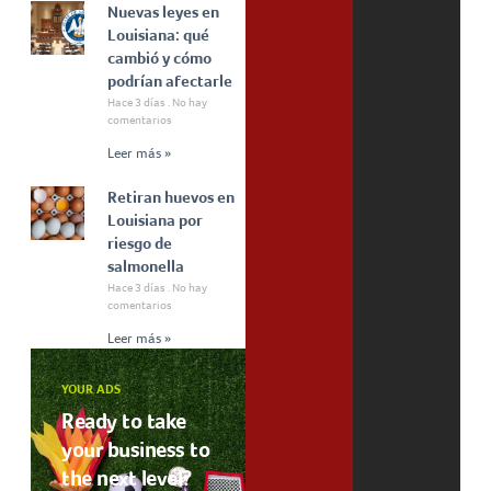
Nuevas leyes en
Louisiana: qué
cambió y cómo
podrían afectarle
Hace 3 días
No hay
comentarios
Leer más »
Retiran huevos en
Louisiana por
riesgo de
salmonella
Hace 3 días
No hay
comentarios
Leer más »
YOUR ADS
Ready to take
your business to
the next level?