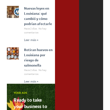
Nuevas leyes en
Louisiana: qué
cambió y cómo
podrían afectarle
Hace 2 días
No hay
comentarios
Leer más »
Retiran huevos en
Louisiana por
riesgo de
salmonella
Hace 2 días
No hay
comentarios
Leer más »
YOUR ADS
Ready to take
your business to