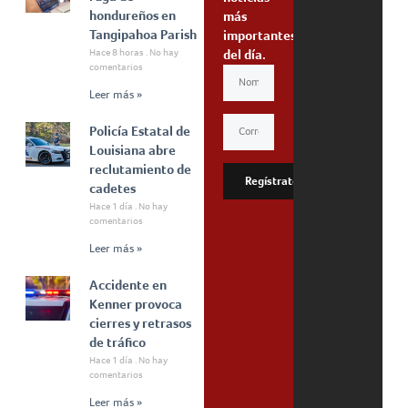
hondureños en
más
Tangipahoa Parish
importantes
Hace 8 horas
No hay
del día.
comentarios
Leer más »
Policía Estatal de
Louisiana abre
reclutamiento de
Regístrate
cadetes
Hace 1 día
No hay
comentarios
Leer más »
Accidente en
Kenner provoca
cierres y retrasos
de tráfico
Hace 1 día
No hay
comentarios
Leer más »