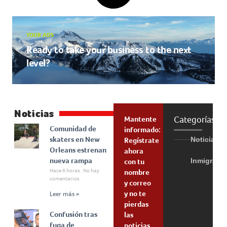
YOUR ADS
Ready to take your business to the next
level?
Noticias
Categorías
Mantente
Comunidad de
informado:
skaters en New
Noticias
Regístrate
Orleans estrenan
ahora
nueva rampa
Inmigraci
con tu
Hace 6 horas
No hay
nombre
comentarios
y correo
y no te
Leer más »
pierdas
Confusión tras
las
fuga de
noticias