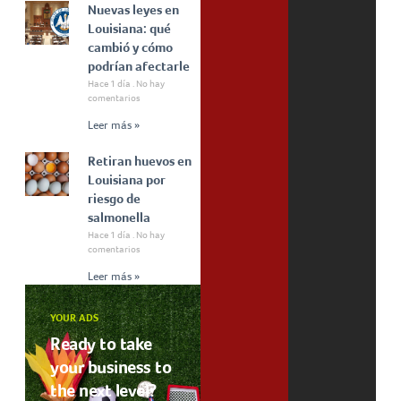
Nuevas leyes en
Louisiana: qué
cambió y cómo
podrían afectarle
Hace 1 día
No hay
comentarios
Leer más »
Retiran huevos en
Louisiana por
riesgo de
salmonella
Hace 1 día
No hay
comentarios
Leer más »
YOUR ADS
Ready to take
your business to
the next level?