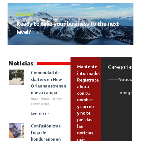
YOUR ADS
Ready to take your business to the next
level?
Noticias
Categorías
Mantente
Comunidad de
informado:
skaters en New
Noticias
Regístrate
Orleans estrenan
ahora
nueva rampa
Inmigraci
con tu
Hace 4 horas
No hay
nombre
comentarios
y correo
y no te
Leer más »
pierdas
Confusión tras
las
fuga de
noticias
hondureños en
más