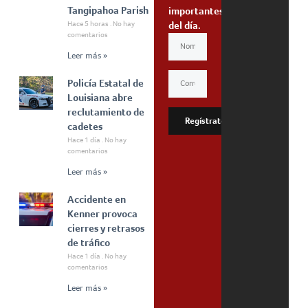
Tangipahoa Parish
importantes
Hace 5 horas
No hay
del día.
comentarios
Leer más »
Policía Estatal de
Louisiana abre
reclutamiento de
Regístrate
cadetes
Hace 1 día
No hay
comentarios
Leer más »
Accidente en
Kenner provoca
cierres y retrasos
de tráfico
Hace 1 día
No hay
comentarios
Leer más »