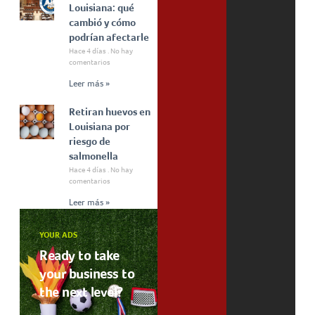
Louisiana: qué
cambió y cómo
podrían afectarle
Hace 4 días
No hay
comentarios
Leer más »
Retiran huevos en
Louisiana por
riesgo de
salmonella
Hace 4 días
No hay
comentarios
Leer más »
YOUR ADS
Ready to take
your business to
the next level?