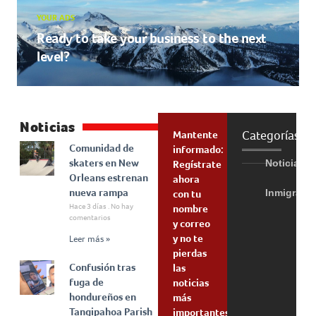
YOUR ADS
Ready to take your business to the next
level?
Noticias
Categorías
Mantente
Comunidad de
informado:
skaters en New
Noticias
Regístrate
Orleans estrenan
ahora
nueva rampa
Inmigraci
con tu
Hace 3 días
No hay
nombre
comentarios
y correo
y no te
Leer más »
pierdas
Confusión tras
las
fuga de
noticias
hondureños en
más
Tangipahoa Parish
importantes