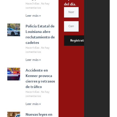
Hace 3 días
No hay
del día.
comentarios
Leer más »
Policía Estatal de
Louisiana abre
reclutamiento de
Regístrate
cadetes
Hace 4 días
No hay
comentarios
Leer más »
Accidente en
Kenner provoca
cierres y retrasos
de tráfico
Hace 4 días
No hay
comentarios
Leer más »
Nuevas leyes en