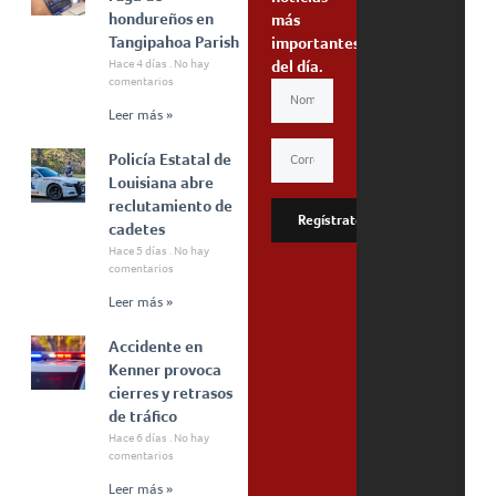
hondureños en
más
Tangipahoa Parish
importantes
Hace 4 días
No hay
del día.
comentarios
Leer más »
Policía Estatal de
Louisiana abre
reclutamiento de
Regístrate
cadetes
Hace 5 días
No hay
comentarios
Leer más »
Accidente en
Kenner provoca
cierres y retrasos
de tráfico
Hace 6 días
No hay
comentarios
Leer más »