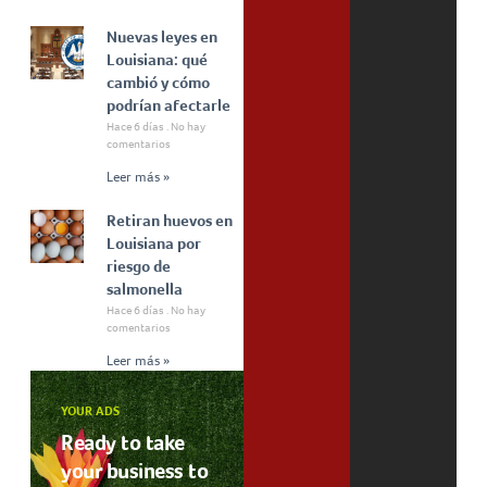
Nuevas leyes en
Louisiana: qué
cambió y cómo
podrían afectarle
Hace 6 días
No hay
comentarios
Leer más »
Retiran huevos en
Louisiana por
riesgo de
salmonella
Hace 6 días
No hay
comentarios
Leer más »
YOUR ADS
Ready to take
your business to