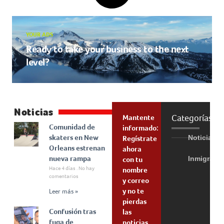
YOUR ADS
Ready to take your business to the next
level?
Noticias
Categorías
Mantente
Comunidad de
informado:
skaters en New
Noticias
Regístrate
Orleans estrenan
ahora
nueva rampa
Inmigraci
con tu
Hace 4 días
No hay
nombre
comentarios
y correo
y no te
Leer más »
pierdas
Confusión tras
las
fuga de
noticias