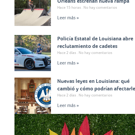
Orleans estrenan nueva rampa
Hace 15 horas
No hay comentarios
Leer más »
Policía Estatal de Louisiana abre
reclutamiento de cadetes
Hace 2 días
No hay comentarios
Leer más »
Nuevas leyes en Louisiana: qué
cambió y cómo podrían afectarl
Hace 2 días
No hay comentarios
Leer más »