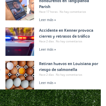
hondureños en Tangipahoa
Parish
Hace 17 horas
No hay comentarios
Leer más »
Accidente en Kenner provoca
cierres y retrasos de tráfico
Hace 2 días
No hay comentarios
Leer más »
Retiran huevos en Louisiana por
e
riesgo de salmonella
Hace 2 días
No hay comentarios
Leer más »