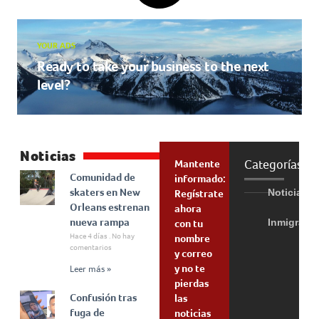
YOUR ADS
Ready to take your business to the next
level?
Noticias
Categorías
Mantente
Comunidad de
informado:
skaters en New
Noticias
Regístrate
Orleans estrenan
ahora
nueva rampa
Inmigraci
con tu
Hace 4 días
No hay
nombre
comentarios
y correo
y no te
Leer más »
pierdas
Confusión tras
las
fuga de
noticias