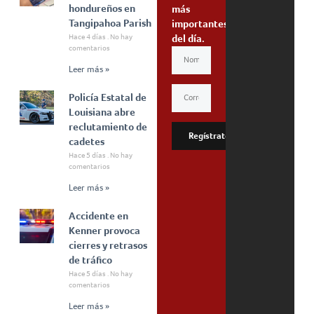
hondureños en
más
Tangipahoa Parish
importantes
Hace 4 días
No hay
del día.
comentarios
Leer más »
Policía Estatal de
Louisiana abre
reclutamiento de
Regístrate
cadetes
Hace 5 días
No hay
comentarios
Leer más »
Accidente en
Kenner provoca
cierres y retrasos
de tráfico
Hace 5 días
No hay
comentarios
Leer más »