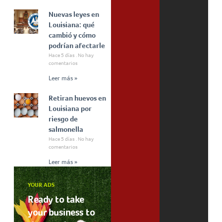
Nuevas leyes en
Louisiana: qué
cambió y cómo
podrían afectarle
Hace 5 días
No hay
comentarios
Leer más »
Retiran huevos en
Louisiana por
riesgo de
salmonella
Hace 5 días
No hay
comentarios
Leer más »
YOUR ADS
Ready to take
your business to