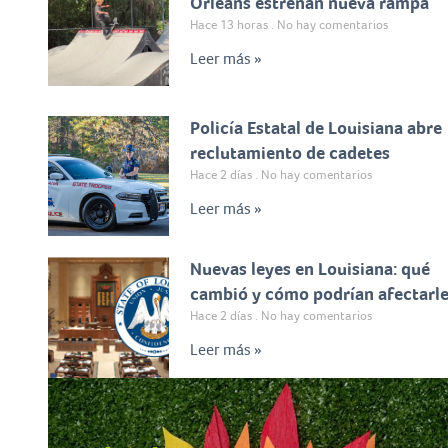
Orleans estrenan nueva rampa
Hace 13 horas
No hay comentarios
Leer más »
Policía Estatal de Louisiana abre
reclutamiento de cadetes
Hace 2 días
No hay comentarios
Leer más »
Nuevas leyes en Louisiana: qué
cambió y cómo podrían afectarl
Hace 2 días
No hay comentarios
Leer más »