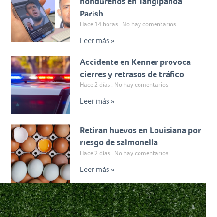
hondureños en Tangipahoa
Parish
Hace 14 horas
No hay comentarios
Leer más »
Accidente en Kenner provoca
cierres y retrasos de tráfico
Hace 2 días
No hay comentarios
Leer más »
Retiran huevos en Louisiana por
e
riesgo de salmonella
Hace 2 días
No hay comentarios
Leer más »