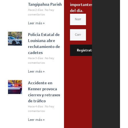
Tangipahoa Parish
importantes
Hace 2 días
No hay
del día.
comentarios
Leer más »
Policía Estatal de
Louisiana abre
reclutamiento de
Regístrate
cadetes
Hace 3 días
No hay
comentarios
Leer más »
Accidente en
Kenner provoca
cierres y retrasos
de tráfico
Hace 4 días
No hay
comentarios
Leer más »