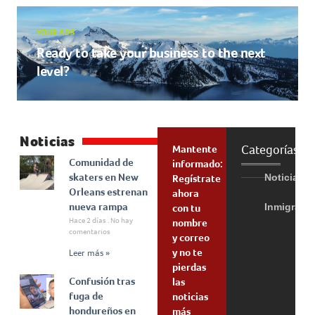
YOUR ADS
Ready to take your business to the next
level?
Noticias
Categorías
Mantente
Comunidad de
informado:
skaters en New
Noticias
Regístrate
Orleans estrenan
ahora
nueva rampa
Inmigraci
con tu
Hace 2 días
No hay
nombre
comentarios
y correo
y no te
Leer más »
pierdas
Confusión tras
las
fuga de
noticias
hondureños en
más