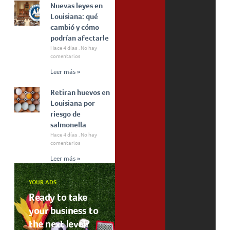
Nuevas leyes en
Louisiana: qué
cambió y cómo
podrían afectarle
Hace 4 días
No hay
comentarios
Leer más »
Retiran huevos en
Louisiana por
riesgo de
salmonella
Hace 4 días
No hay
comentarios
Leer más »
YOUR ADS
Ready to take
your business to
the next level?