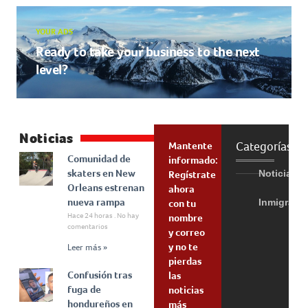
YOUR ADS
Ready to take your business to the next
level?
Noticias
Categorías
Mantente
Comunidad de
informado:
skaters en New
Noticias
Regístrate
Orleans estrenan
ahora
nueva rampa
Inmigraci
con tu
Hace 24 horas
No hay
nombre
comentarios
y correo
y no te
Leer más »
pierdas
Confusión tras
las
fuga de
noticias
hondureños en
más