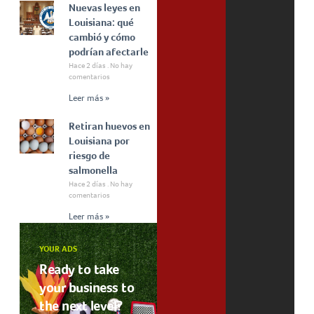
Nuevas leyes en
Louisiana: qué
cambió y cómo
podrían afectarle
Hace 2 días
No hay
comentarios
Leer más »
Retiran huevos en
Louisiana por
riesgo de
salmonella
Hace 2 días
No hay
comentarios
Leer más »
YOUR ADS
Ready to take
your business to
the next level?