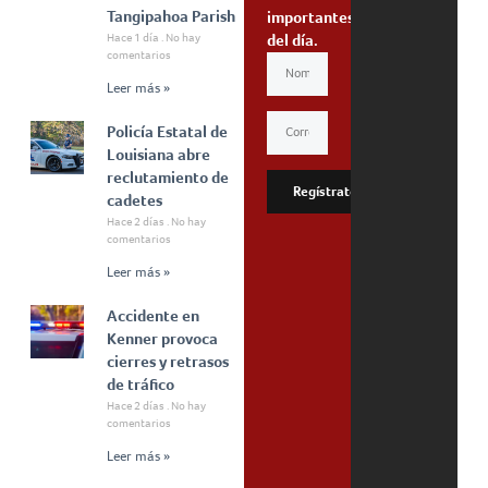
Tangipahoa Parish
importantes
Hace 1 día
No hay
del día.
comentarios
Leer más »
Policía Estatal de
Louisiana abre
reclutamiento de
Regístrate
cadetes
Hace 2 días
No hay
comentarios
Leer más »
Accidente en
Kenner provoca
cierres y retrasos
de tráfico
Hace 2 días
No hay
comentarios
Leer más »