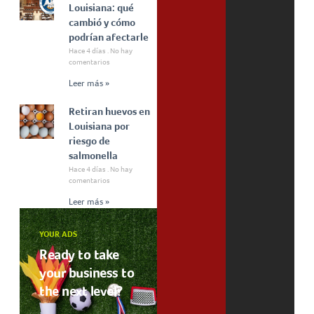
Louisiana: qué
cambió y cómo
podrían afectarle
Hace 4 días
No hay
comentarios
Leer más »
Retiran huevos en
Louisiana por
riesgo de
salmonella
Hace 4 días
No hay
comentarios
Leer más »
YOUR ADS
Ready to take
your business to
the next level?