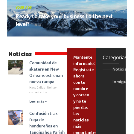
YOUR ADS
Ready to take your business to the next
level?
Noticias
Categorías
Mantente
Comunidad de
informado:
skaters en New
Noticias
Regístrate
Orleans estrenan
ahora
nueva rampa
Inmigraci
con tu
Hace 2 días
No hay
nombre
comentarios
y correo
y no te
Leer más »
pierdas
Confusión tras
las
fuga de
noticias
hondureños en
más
Tangipahoa Parish
importantes