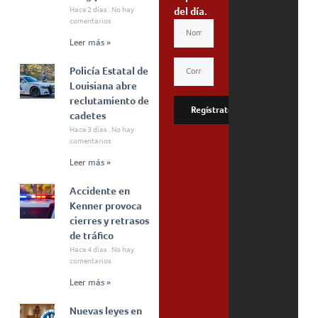
Hace 2 días
No hay
del día.
comentarios
Leer más »
Policía Estatal de
Louisiana abre
reclutamiento de
Regístrate
cadetes
Hace 3 días
No hay
comentarios
Leer más »
Accidente en
Kenner provoca
cierres y retrasos
de tráfico
Hace 4 días
No hay
comentarios
Leer más »
Nuevas leyes en