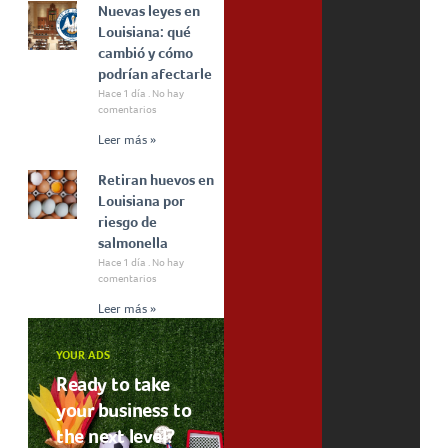
Nuevas leyes en
Louisiana: qué
cambió y cómo
podrían afectarle
Hace 1 día
No hay
comentarios
Leer más »
Retiran huevos en
Louisiana por
riesgo de
salmonella
Hace 1 día
No hay
comentarios
Leer más »
YOUR ADS
Ready to take
your business to
the next level?