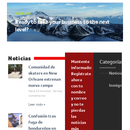
YOUR ADS
Ready to take your business to the next
level?
Noticias
Categorías
Mantente
Comunidad de
informado:
skaters en New
Noticias
Regístrate
Orleans estrenan
ahora
nueva rampa
Inmigraci
con tu
Hace 23 minutos
No hay
nombre
comentarios
y correo
y no te
Leer más »
pierdas
Confusión tras
las
fuga de
noticias
hondureños en
más