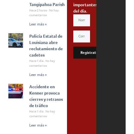
Tangipahoa Parish
importantes
Hace 2 horas
No hay
del día.
comentarios
Leer más »
Policía Estatal de
Louisiana abre
reclutamiento de
Regístrate
cadetes
Hace 1 día
No hay
comentarios
Leer más »
Accidente en
Kenner provoca
cierres y retrasos
de tráfico
Hace 1 día
No hay
comentarios
Leer más »