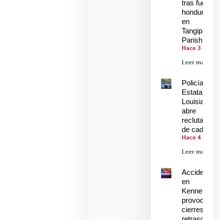
tras fuga de
hondureños
en
Tangipahoa
Parish
Hace 3 días
Leer más »
Policía
Estatal de
Louisiana
abre
reclutamien
de cadetes
Hace 4 días
Leer más »
Accidente
en
Kenner
provoca
cierres y
retrasos