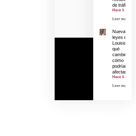
de tráfico
Hace 5 días
Leer más »
Nuevas
leyes en
Louisiana:
qué
cambió y
cómo
podrían
afectarle
Hace 5 días
Leer más »