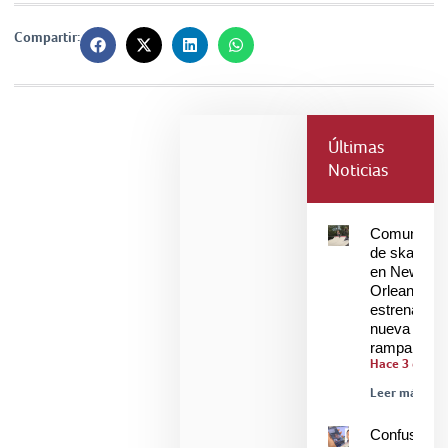
Compartir:
Últimas
Noticias
Comunidad
de skaters
en New
Orleans
estrenan
nueva
rampa
Hace 3 días
Leer más »
Confusión