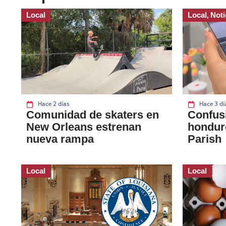
Local
Local
Noti
,
Hace 2 días
Hace 3 dí
Comunidad de skaters en
Confusi
New Orleans estrenan
hondur
nueva rampa
Parish
Local
Local