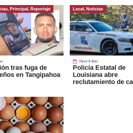
cias
Principal
Reportaje
Local
Noticias
,
,
,
as
Hace 4 días
ón tras fuga de
Policía Estatal de
eños en Tangipahoa
Louisiana abre
reclutamiento de c