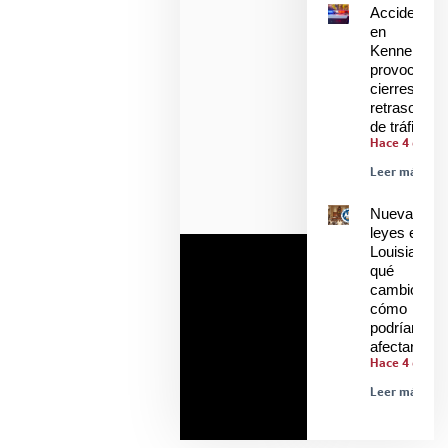
Accidente
en
Kenner
provoca
cierres y
retrasos
de tráfico
Hace 4 días
Leer más »
Nuevas
leyes en
Louisiana:
qué
cambió y
cómo
podrían
afectarle
Hace 4 días
Leer más »