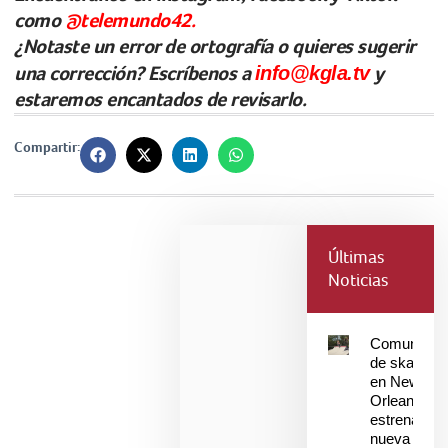
como
@telemundo42.
¿Notaste un error de ortografía o quieres sugerir
una corrección? Escríbenos a
info@kgla.tv
y
estaremos encantados de revisarlo.
Compartir:
Últimas
Noticias
Comunidad
de skaters
en New
Orleans
estrenan
nueva