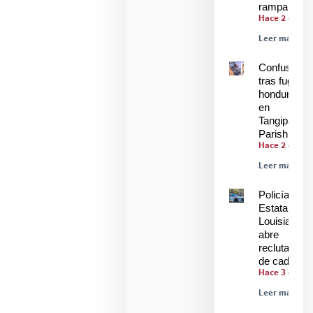
rampa
Hace 2 días
Leer más »
Confusión
tras fuga de
hondureños
en
Tangipahoa
Parish
Hace 2 días
Leer más »
Policía
Estatal de
Louisiana
abre
reclutamien
de cadetes
Hace 3 días
Leer más »