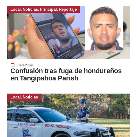
Local
,
Noticias
,
Principal
,
Reportaje
Hace 2 días
Confusión tras fuga de hondureños
en Tangipahoa Parish
Local
,
Noticias