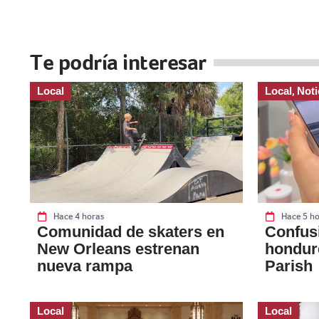
Te podría interesar
Local
Local
Noti
,
Hace 4 horas
Hace 5 ho
Comunidad de skaters en
Confusi
New Orleans estrenan
hondur
nueva rampa
Parish
Local
Local