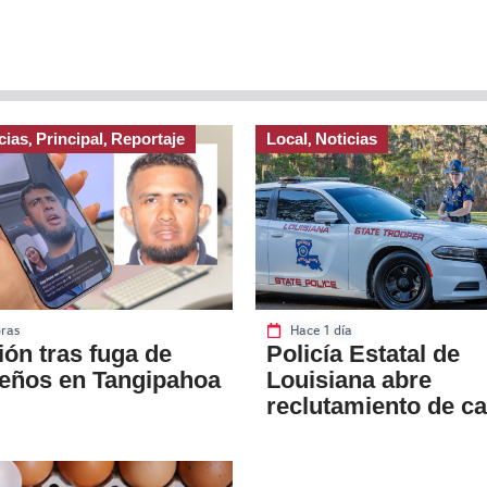
cias
Principal
Reportaje
Local
Noticias
,
,
,
ras
Hace 1 día
ón tras fuga de
Policía Estatal de
eños en Tangipahoa
Louisiana abre
reclutamiento de c