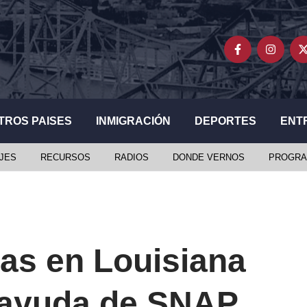
TROS PAISES
INMIGRACIÓN
DEPORTES
ENT
JES
RECURSOS
RADIOS
DONDE VERNOS
PROGRA
ias en Louisiana
r ayuda de SNAP