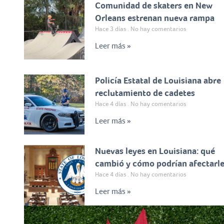
Comunidad de skaters en New
Orleans estrenan nueva rampa
Hace 3 días
No hay comentarios
Leer más »
Policía Estatal de Louisiana abre
reclutamiento de cadetes
Hace 4 días
No hay comentarios
Leer más »
Nuevas leyes en Louisiana: qué
cambió y cómo podrían afectarl
Hace 4 días
No hay comentarios
Leer más »