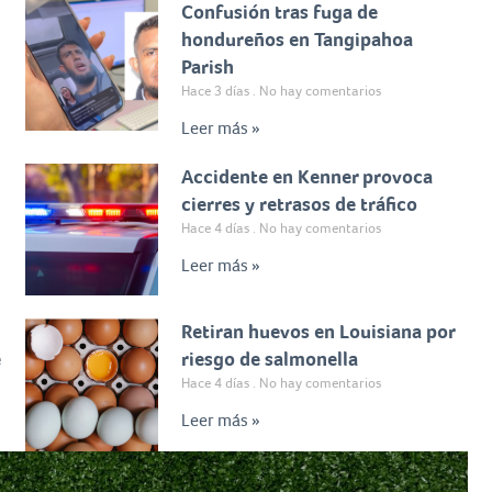
Confusión tras fuga de
hondureños en Tangipahoa
Parish
Hace 3 días
No hay comentarios
Leer más »
Accidente en Kenner provoca
cierres y retrasos de tráfico
Hace 4 días
No hay comentarios
Leer más »
Retiran huevos en Louisiana por
e
riesgo de salmonella
Hace 4 días
No hay comentarios
Leer más »