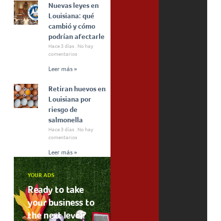
Nuevas leyes en
Louisiana: qué
cambió y cómo
podrían afectarle
Hace 3 días
No hay
comentarios
Leer más »
Retiran huevos en
Louisiana por
riesgo de
salmonella
Hace 3 días
No hay
comentarios
Leer más »
YOUR ADS
Ready to take
your business to
the next level?