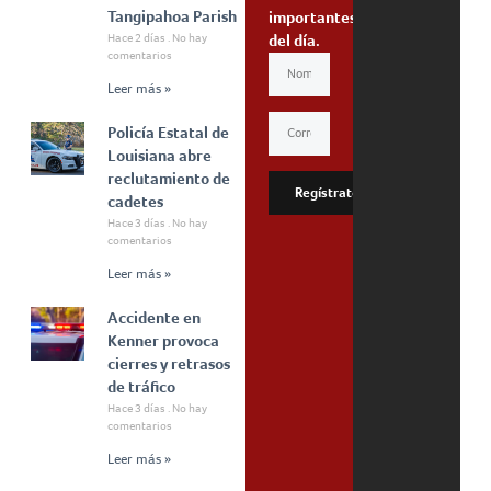
Tangipahoa Parish
importantes
Hace 2 días
No hay
del día.
comentarios
Leer más »
Policía Estatal de
Louisiana abre
reclutamiento de
Regístrate
cadetes
Hace 3 días
No hay
comentarios
Leer más »
Accidente en
Kenner provoca
cierres y retrasos
de tráfico
Hace 3 días
No hay
comentarios
Leer más »