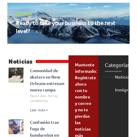
YOUR ADS
Ready to take your business to the next
level?
Noticias
Categorías
Mantente
Comunidad de
informado:
skaters en New
Noticias
Regístrate
Orleans estrenan
ahora
nueva rampa
Inmigraci
con tu
Hace 2 días
No hay
nombre
comentarios
y correo
y no te
Leer más »
pierdas
Confusión tras
las
fuga de
noticias
hondureños en
más