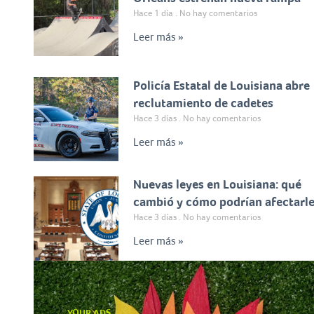
Hace 1 día
No hay comentarios
Leer más »
Policía Estatal de Louisiana abre
reclutamiento de cadetes
Hace 3 días
No hay comentarios
Leer más »
Nuevas leyes en Louisiana: qué
cambió y cómo podrían afectarl
Hace 3 días
No hay comentarios
Leer más »
YOUR ADS