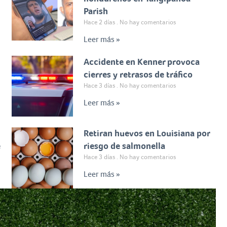
Parish
Hace 2 días
No hay comentarios
Leer más »
Accidente en Kenner provoca
cierres y retrasos de tráfico
Hace 3 días
No hay comentarios
Leer más »
Retiran huevos en Louisiana por
e
riesgo de salmonella
Hace 3 días
No hay comentarios
Leer más »