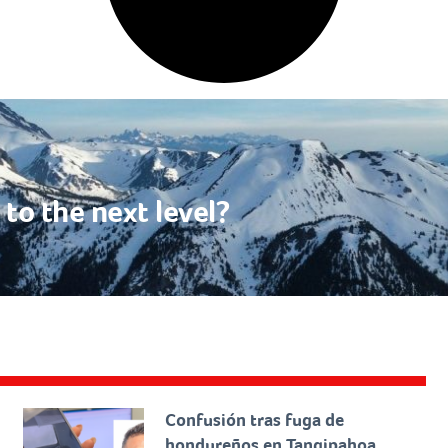
to the next level?
Confusión tras fuga de
hondureños en Tangipahoa