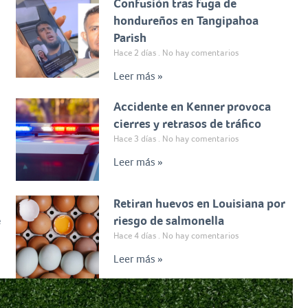
Confusión tras fuga de
hondureños en Tangipahoa
Parish
Hace 2 días
No hay comentarios
Leer más »
Accidente en Kenner provoca
cierres y retrasos de tráfico
Hace 3 días
No hay comentarios
Leer más »
Retiran huevos en Louisiana por
e
riesgo de salmonella
Hace 4 días
No hay comentarios
Leer más »