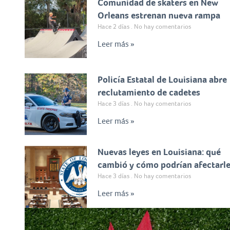
Comunidad de skaters en New
Orleans estrenan nueva rampa
Hace 2 días
No hay comentarios
Leer más »
Policía Estatal de Louisiana abre
reclutamiento de cadetes
Hace 3 días
No hay comentarios
Leer más »
Nuevas leyes en Louisiana: qué
cambió y cómo podrían afectarl
Hace 3 días
No hay comentarios
Leer más »